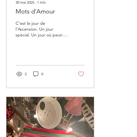
30 mai 2025
∙
1
min
Mots d'Amour
C'est le jour de
l'Ascension. Un jour
spécial. Un jour où peut-
être on peut se délester
de ce qui nous pèse ou
alourdit notre chemin. ...
2
0