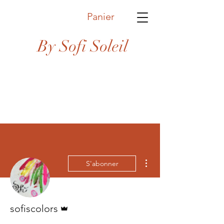
Panier
By Sofi Soleil
Plus d'actions
S'abonner
Administrateur
sofiscolors