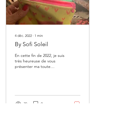
4 déc. 2022
∙
1
min
By Sofi Soleil
En cette fin de 2022, je suis
très heureuse de vous
présenter ma toute
dernière collection de
pochettes colorées en
velours tout doux. By...
39
0